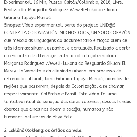
Experimental, 16 Min, Puerto Gaitán/Colômbia, 2018, Livre.
Realização: Margarita Rodriguez Weweli-Lukana e Juma
Gitirana Tapuya Marruá.
Sinopse:
Vídeo experimental, parte do projeto UNID@S
CONTRA LA COLONIZACIÓN: MUCHOS OJOS, UN SOLO CORAZÓN,
que mescla as linguagens do documentário e ficção além de
três idiomas: sikuani, espanhol e português. Realizado a partir
do encontro de diferenças entre a cabilda gobernadora
Margarita Rodriguez Weweli-Lukana do Resguardo Sikuani El
Merey-La Veradita e da alieníndia urbana, em processo de
retomada cultural, Juma Gitirana Tapuya Marruá, oriundas das
regiões que passaram, depois da Colonização, a se chamar,
respectivamente, Colômbia e Brasil. Este vídeo foi uma
tentativa ritual de sanação das dores coloniais, dessas feridas
abertas que ainda nos doem a tod@s, humanos y não-
humanos: naturezas de Abya Yala.
2. Laklãnõ/Xokleng: os órfãos do Vale.