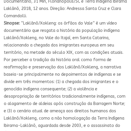
Documentário, 31 Min, Florianópolis/SC e Terra Indígena Ibirama
Laklãnõ, 2018, 12 anos. Direção: Andressa Santa Cruz e Clara
Comandolli.
Sinopse:
“Laklãnõ/Xokleng: os órfãos do Vale” é um vídeo
documentário que resgata a história da população indígena
Laklãnõ/Xokleng, no Vale do Itajaí, em Santa Catarina,
relacionando a chegada dos imigrantes europeus em seu
território, na metade do século XIX, com as condições atuais.
Por perceber a tradição da história oral como forma de
reafirmação e preservação dos Laklãnõ/Xokleng, a narrativa
baseia-se principalmente no depoimentos de indígenas e se
divide em três momentos: (1) a chegada dos imigrantes e o
genocídio indígena consequente; (2) a violência e
desapropriação de territórios tradicionalmente indígenas, com
o alagamento de aldeias após construção da Barragem Norte;
e (3) o cenário atual de ameaça aos direitos humanos dos
Laklãnõ/Xokleng, como a não homologação da Terra Indígena
Ibirama-Laklãnõ, aguardada desde 2003, e o assassinato do