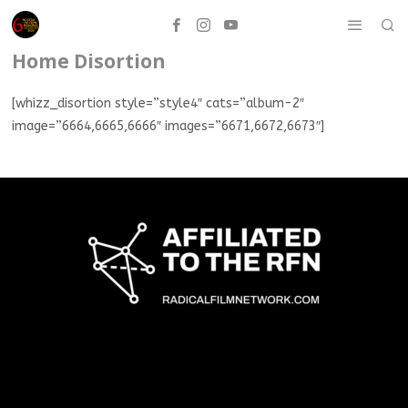
Home Disortion
[whizz_disortion style=”style4″ cats=”album-2″
image=”6664,6665,6666″ images=”6671,6672,6673″]