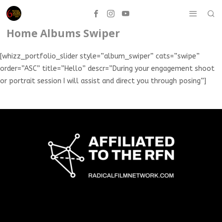
Home Albums Swiper
[whizz_portfolio_slider style=”album_swiper” cats=”swipe”
order=”ASC” title=”Hello” descr=”During your engagement shoot
or portrait session I will assist and direct you through posing”]