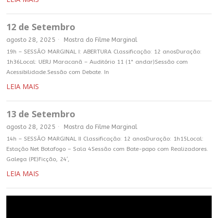
12 de Setembro
agosto 28, 2025
Mostra do Filme Marginal
19h – SESSÃO MARGINAL I: ABERTURA Classificação: 12 anosDuração:
1h36Local: UERJ Maracanã – Auditório 11 (1° andar)Sessão com
Acessibilidade.Sessão com Debate. In
LEIA MAIS
13 de Setembro
agosto 28, 2025
Mostra do Filme Marginal
14h – SESSÃO MARGINAL II Classificação: 12 anosDuração: 1h15Local:
Estação Net Botafogo – Sala 4Sessão com Bate-papo com Realizadores.
Galega (PE)Ficção, 24′,
LEIA MAIS