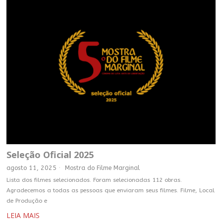
Seleção Oficial 2025
agosto 11, 2025
Mostra do Filme Marginal
Lista dos filmes selecionados. Foram selecionadas 112 obras.
Agradecemos a todas as pessoas que enviaram seus filmes. Filme, Local
de Produção e
LEIA MAIS