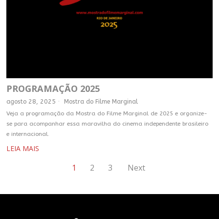
PROGRAMAÇÃO 2025
agosto 28, 2025
Mostra do Filme Marginal
Veja a programação da Mostra do Filme Marginal de 2025 e organize-
se para acompanhar essa maravilha do cinema independente brasileiro
e internacional.
LEIA MAIS
1
2
3
Next