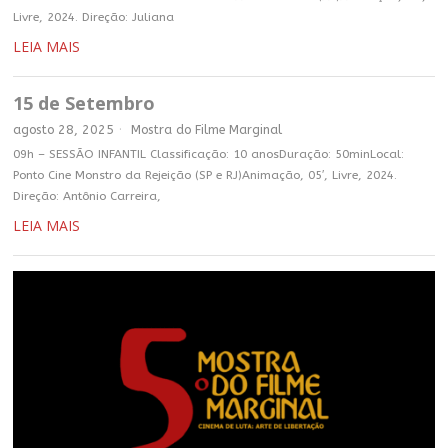
Livre, 2024. Direção: Juliana
LEIA MAIS
15 de Setembro
agosto 28, 2025
Mostra do Filme Marginal
09h – SESSÃO INFANTIL Classificação: 10 anosDuração: 50minLocal:
Ponto Cine Monstro da Rejeição (SP e RJ)Animação, 05′, Livre, 2024.
Direção: Antônio Carreira,
LEIA MAIS