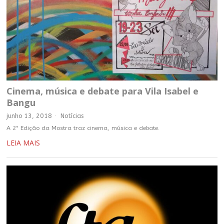
Cinema, música e debate para Vila Isabel e
Bangu
junho 13, 2018
Notícias
A 2° Edição da Mostra traz cinema, música e debate.
LEIA MAIS