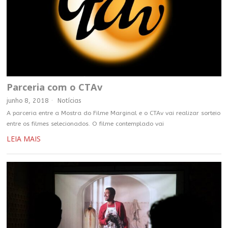
Parceria com o CTAv
junho 8, 2018
Notícias
A parceria entre a Mostra do Filme Marginal e o CTAv vai realizar sorteio
entre os filmes selecionados. O filme contemplado vai
LEIA MAIS