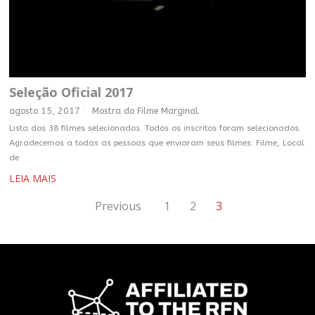
Seleção Oficial 2017
agosto 15, 2017
Mostra do Filme Marginal
Lista dos 38 filmes selecionados. Todos os inscritos foram selecionados.
Agradecemos a todas as pessoas que enviaram seus filmes. Filme, Local
de
LEIA MAIS
Previous
1
2
3